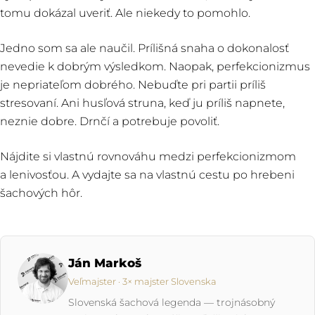
tomu dokázal uveriť. Ale niekedy to pomohlo.
Jedno som sa ale naučil. Prílišná snaha o dokonalosť
nevedie k dobrým výsledkom. Naopak, perfekcionizmus
je nepriateľom dobrého. Nebuďte pri partii príliš
stresovaní. Ani husľová struna, keď ju príliš napnete,
neznie dobre. Drnčí a potrebuje povoliť.
Nájdite si vlastnú rovnováhu medzi perfekcionizmom
a lenivosťou. A vydajte sa na vlastnú cestu po hrebeni
šachových hôr.
Ján Markoš
Veľmajster · 3× majster Slovenska
Slovenská šachová legenda — trojnásobný