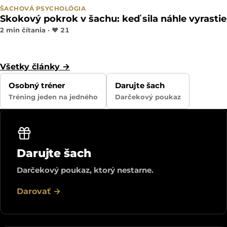
ŠACHOVÁ PSYCHOLÓGIA
Skokový pokrok v šachu: keď sila náhle vyrastie
2 min čítania ·
♥
21
Všetky články →
Osobný tréner
Darujte šach
Tréning jeden na jedného
Darčekový poukaz
Darujte šach
Darčekový poukaz, ktorý nestarne.
Darovať →