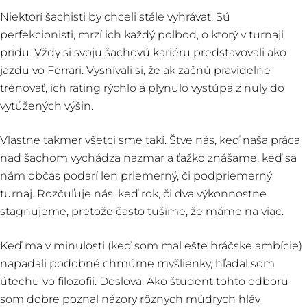
Niektorí šachisti by chceli stále vyhrávať. Sú
perfekcionisti, mrzí ich každý polbod, o ktorý v turnaji
prídu. Vždy si svoju šachovú kariéru predstavovali ako
jazdu vo Ferrari. Vysnívali si, že ak začnú pravidelne
trénovať, ich rating rýchlo a plynulo vystúpa z nuly do
vytúžených výšin.
Vlastne takmer všetci sme takí. Štve nás, keď naša práca
nad šachom vychádza nazmar a ťažko znášame, keď sa
nám občas podarí len priemerný, či podpriemerný
turnaj. Rozčuľuje nás, keď rok, či dva výkonnostne
stagnujeme, pretože často tušíme, že máme na viac.
Keď ma v minulosti (keď som mal ešte hráčske ambície)
napadali podobné chmúrne myšlienky, hľadal som
útechu vo filozofii. Doslova. Ako študent tohto odboru
som dobre poznal názory rôznych múdrych hláv