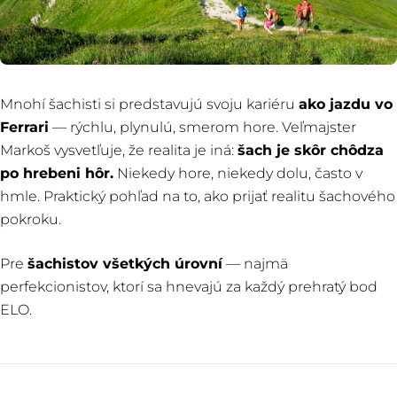
Mnohí šachisti si predstavujú svoju kariéru
ako jazdu vo
Ferrari
— rýchlu, plynulú, smerom hore. Veľmajster
Markoš vysvetľuje, že realita je iná:
šach je skôr chôdza
po hrebeni hôr.
Niekedy hore, niekedy dolu, často v
hmle. Praktický pohľad na to, ako prijať realitu šachového
pokroku.
Pre
šachistov všetkých úrovní
— najmä
perfekcionistov, ktorí sa hnevajú za každý prehratý bod
ELO.