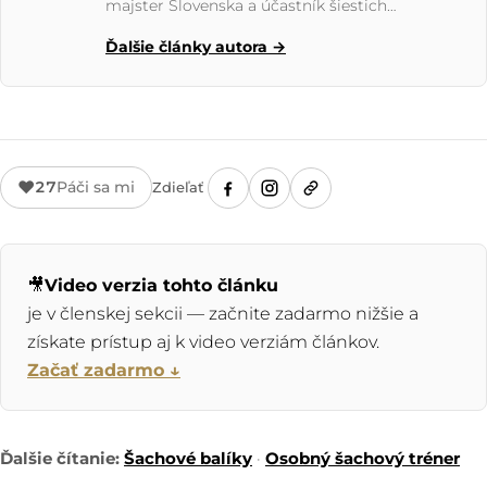
majster Slovenska a účastník šiestich
olympiád. Autor ocenených kníh: Under the
Ďalšie články autora →
Surface (ECF Kniha roka 2018) a The Secret
Ingredient spolu s Davidom Navarom (FIDE
Kniha roka 2022); pre ChessBase píše kolumnu
The Winning Academy. Pre portál pripravil
Teoretický masterclass, kurz Gladiátori (s
Igorom Štohlom) a Turnajový kurz
♥
27
Páči sa mi
Zdieľať
veľmajstrov.
🎥
Video verzia tohto článku
je v členskej sekcii — začnite zadarmo nižšie a
získate prístup aj k video verziám článkov.
Začať zadarmo ↓
Ďalšie čítanie:
Šachové balíky
·
Osobný šachový tréner