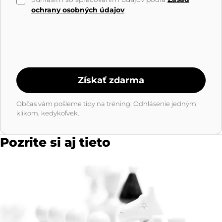
ochrany osobných údajov
.
Získať zdarma
Občas vám pošleme tipy na tréning. Odhlásenie jedným
klikom, kedykoľvek.
Pozrite si aj tieto