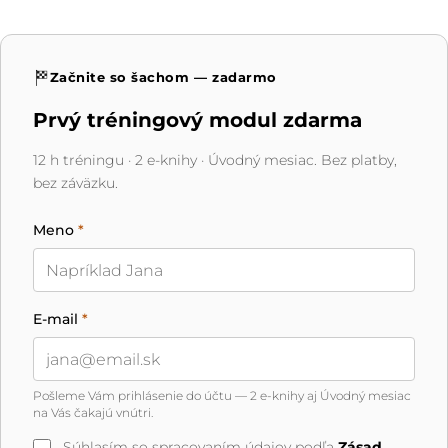
Začnite so šachom — zadarmo
Prvý tréningový modul zdarma
12 h tréningu · 2 e-knihy · Úvodný mesiac. Bez platby,
bez záväzku.
Meno
*
E-mail
*
Pošleme Vám prihlásenie do účtu — 2 e-knihy aj Úvodný mesiac
na Vás čakajú vnútri.
Súhlasím so spracovaním údajov podľa
Zásad