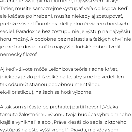
Ak chcete vystúpiť na Ďumbier, najvyšší vrch Nízkych
Tatier, musíte samozrejme vystúpať veľa do kopca. Keď
ale kráčate po hrebeni, musíte niekedy aj zostupovať,
pretože vás od Ďumbiera delí jedno či viacero horských
sediel. Paradoxne bez zostupu nie je výstup na najvyššiu
horu možný. A podobne bez nešťastia a ťažkých chvíľ nie
je možné dosiahnuť to najvyššie ľudské dobro, tvrdil
nemecký filozof.
Aj keď v živote môže Leibnizova teória riadne krívať,
(niekedy je zlo príliš veľké na to, aby sme ho vedeli len
tak odsunúť stranou podobnou mentálnou
ekvilibristikou), na šach sa hodí výborne.
A tak som si často po prehratej partii hovoril „Vďaka
tomuto žalostnému výkonu tvoja budúca výhra omnoho
krajšie vynikne!“ alebo „Práve klesáš do sedla, z ktorého
vystúpaš na ešte vyšší vrchol.“. Pravda, nie vždy som