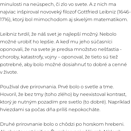
minulosti na neúspech, či zlo vo svete. A z nich ma
najviac inšpiroval novoveký filozof Gottfried Leibniz (1646-
1716), ktorý bol mimochodom aj skvelým matematikom.
Leibniz tvrdil, že náš svet je najlepší možný. Nebolo
možné urobiť ho lepšie. A keď mu jeho súčasníci
oponovali, že na svete je predsa množstvo nešťastia -
choroby, katastrofy, vojny – oponoval, že tieto sú tiež
potrebné, aby bolo možné dosiahnuť to dobré a cenné
v živote.
Používal dve prirovnania. Prvé bolo o svetle a tme.
Hovoril, že bez tmy (toho zlého) by neexistoval kontrast,
ktorý je nutným pozadím pre svetlo (to dobré). Napríklad
hviezdami sa počas dňa príliš nepokocháte.
Druhé prirovnanie bolo o chôdzi po horskom hrebeni.